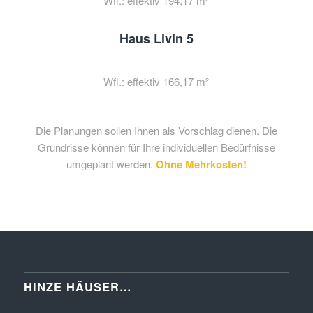
Wfl.: effektiv 194,17 m²
Haus Livin 5
Wfl.: effektiv 166,17 m²
Die Planungen sollen Ihnen als Vorschlag dienen. Die
Grundrisse können für Ihre individuellen Bedürfnisse
umgeplant werden.
Ohne Mehrkosten!
HINZE HÄUSER…