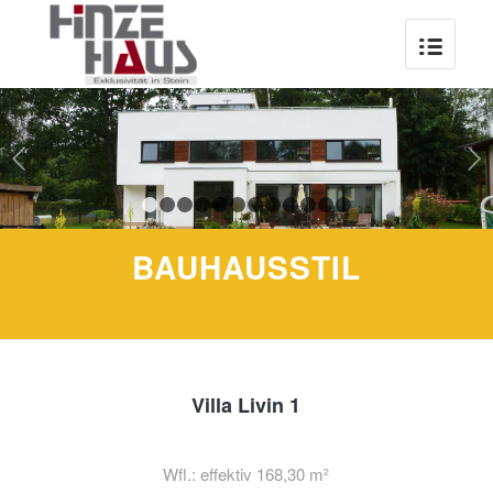
Weiter
1
2
3
4
5
6
7
8
9
10
11
12
BAUHAUSSTIL
Villa Livin 1
Wfl.: effektiv 168,30 m²