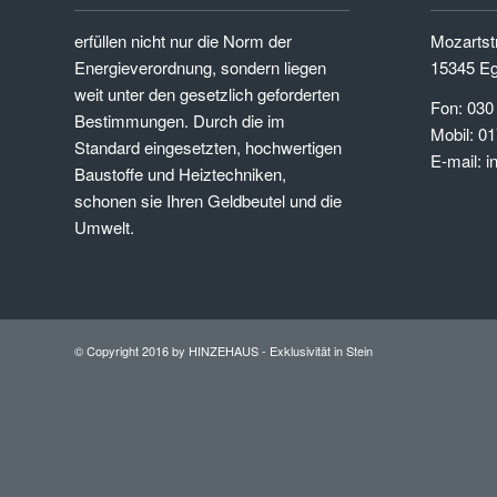
erfüllen nicht nur die Norm der
Mozartstr
Energieverordnung, sondern liegen
15345 Eg
weit unter den gesetzlich geforderten
Fon: 030
Bestimmungen. Durch die im
Mobil: 01
Standard eingesetzten, hochwertigen
E-mail: 
Baustoffe und Heiztechniken,
schonen sie Ihren Geldbeutel und die
Umwelt.
© Copyright 2016 by HINZEHAUS - Exklusivität in Stein