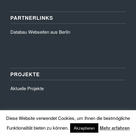
PARTNERLINKS
Databau Webseiten aus Berlin
PROJEKTE
Aktuelle Projekte
Diese Website verwendet Cookies, um Ihnen die bestmögliche
Funktionalität bieten zu können.
Mehr erfahren
Akzeptieren
© Copyright 2016 by HINZEHAUS - Exklusivität in Stein