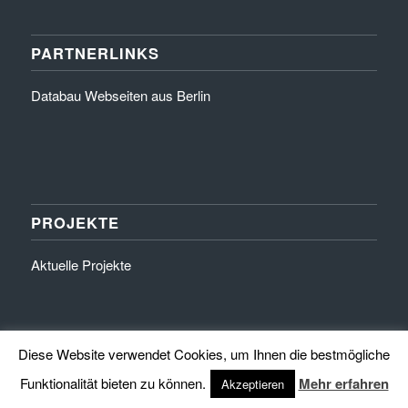
PARTNERLINKS
Databau Webseiten aus Berlin
PROJEKTE
Aktuelle Projekte
Diese Website verwendet Cookies, um Ihnen die bestmögliche
Funktionalität bieten zu können.
Mehr erfahren
Akzeptieren
© Copyright 2016 by HINZEHAUS - Exklusivität in Stein