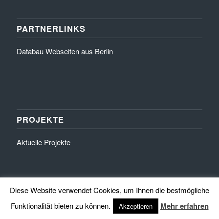
PARTNERLINKS
Databau Webseiten aus Berlin
PROJEKTE
Aktuelle Projekte
Diese Website verwendet Cookies, um Ihnen die bestmögliche
Funktionalität bieten zu können.
Mehr erfahren
Akzeptieren
© Copyright 2016 by HINZEHAUS - Exklusivität in Stein