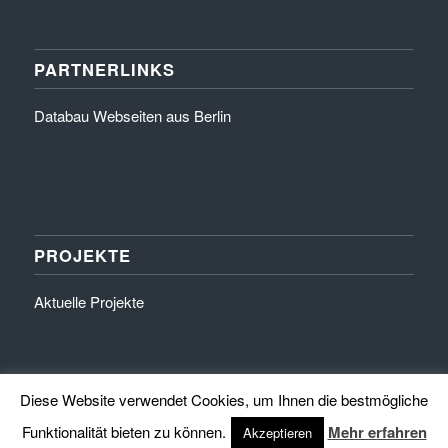
PARTNERLINKS
Databau Webseiten aus Berlin
PROJEKTE
Aktuelle Projekte
Diese Website verwendet Cookies, um Ihnen die bestmögliche
Funktionalität bieten zu können.
Mehr erfahren
Akzeptieren
© Copyright 2016 by HINZEHAUS - Exklusivität in Stein