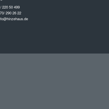
 / 220 50 499
70/ 290 26 22
info@hinzehaus.de